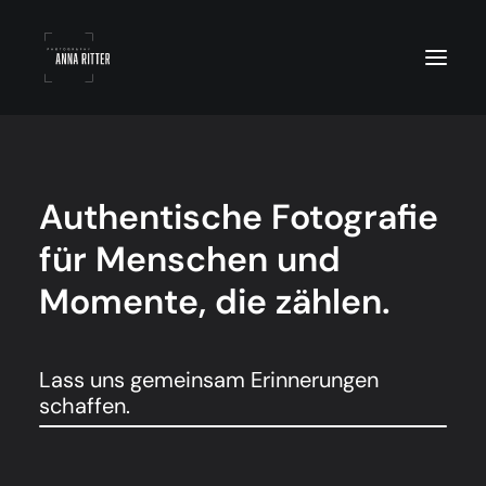
Home
Portfolio
Menschen
Events
Authentische
Fotografie
Familie
Gastro
für
Menschen
und
Akt
Über mich
Momente,
die
zählen.
Kontakt
Datenschutz
Impressum
Lass uns gemeinsam Erinnerungen
schaffen.